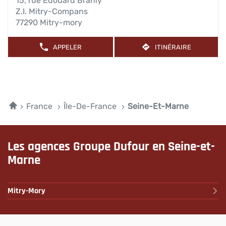
ENTRÉE
15, rue Edouard Branly
pour
Z.I. Mitry-Compans
obtenir
77290 Mitry-mory
de
plus
APPELER
ITINÉRAIRE
AFFICHER
JUSQU'À
amples
LE
L'AGENCE
NUMÉRO
informations
TECHNIMANUT
DE
-
TÉLÉPHONE
DUFOUR
DE
L'AGENCE
TECHNIMANUT
Accueil
France
Île-De-France
Seine-Et-Marne
-
DUFOUR
Les agences Groupe Dufour en Seine-et-
Marne
Mitry-Mory