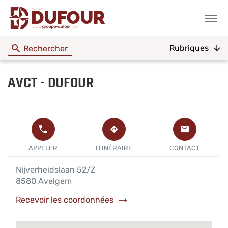
Menu
Rubriques
Rechercher
AVCT - DUFOUR
L'AGENCE
APPELER
JUSQU'À
AVCT
L'AGENCE
L'AGENCE
APPELER
ITINÉRAIRE
CONTACT
-
AVCT -
AVCT
DUFOUR
DUFOUR AU
-
Nijverheidslaan 52/Z
DUFOUR
8580 Avelgem
Recevoir les coordonnées
de
l'agence
AVCT