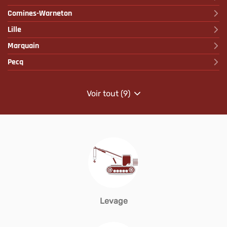
Comines-Warneton
Lille
Marquain
Pecq
Voir tout (9)
de
points
de
vente
de
MLD/
Groupe
Dufour
Levage