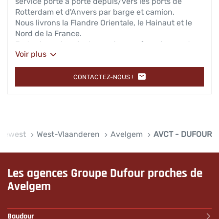
service porte à porte depuis/vers les ports de
Rotterdam et d'Anvers par barge et camion.
Nous livrons la Flandre Orientale, le Hainaut et le
Nord de la France.
En tant que terminal ouvert, nous fournissons des
Voir plus
services de qualité supérieure aux expéditeurs ,
transitaires, compagnies maritimes ou entreprises
de transport routier.
CONTACTEZ-NOUS !
L'AGENCE
AVCT
-
DUFOUR
 Gewest
West-Vlaanderen
Avelgem
AVCT - DUFOUR
Les agences Groupe Dufour proches de
Avelgem
Baudour