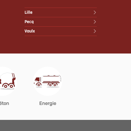
Lille
Pecq
Vaulx
éton
Energie