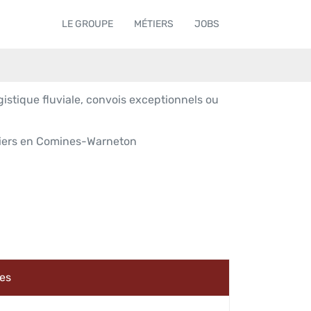
LE GROUPE
MÉTIERS
JOBS
istique fluviale, convois exceptionnels ou
ntiers en Comines-Warneton
les