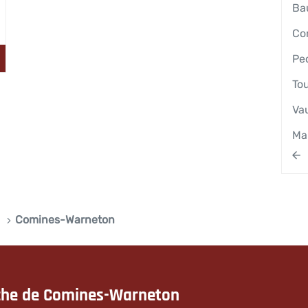
Ba
Co
Pe
To
Va
Ma
t
Comines-Warneton
che de Comines-Warneton