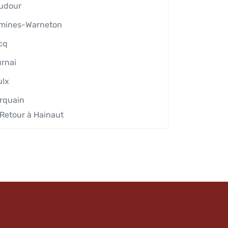
udour
mines-Warneton
cq
urnai
ulx
rquain
Retour à Hainaut