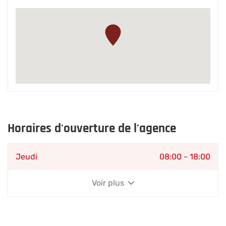
l'agence
SVPTE
-
DUFOUR
Horaires d'ouverture de l'agence
Horaires
Jeudi
08:00
-
18:00
d'ouverture
d'aujourd'hui
Voir plus
et
les
horaires
d'ouverture
de