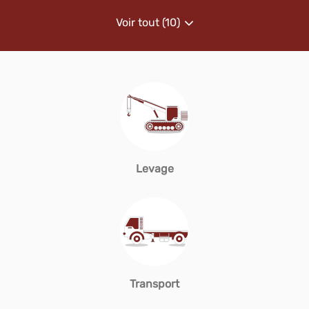
Voir tout (10)
de
points
de
vente
de
MLD/
Groupe
Dufour
Levage
Transport