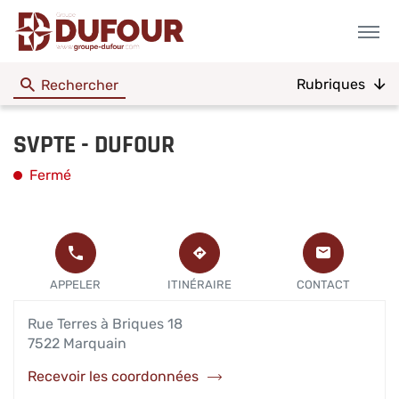
Menu
Rubriques
Rechercher
SVPTE - DUFOUR
Fermé
L'AGENCE
APPELER
JUSQU'À
SVPTE
L'AGENCE
L'AGENCE
APPELER
ITINÉRAIRE
CONTACT
-
SVPTE -
SVPTE
DUFOUR
DUFOUR AU
-
Rue Terres à Briques 18
DUFOUR
7522 Marquain
Recevoir les coordonnées
de