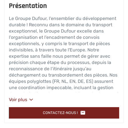
Présentation
Le Groupe Dufour, l'ensemblier du développement
durable ! Reconnu dans le domaine du transport
exceptionnel, le Groupe Dufour excelle dans
l'organisation et l'encadrement de convois
exceptionnels, y compris le transport de pièces
indivisibles, à travers toute l'Europe. Notre
expertise sans faille nous permet de gérer avec
précision chaque étape du processus, depuis la
reconnaissance de l’itinéraire jusqu’au
déchargement ou transbordement des pièces. Nos
équipes polyglottes (FR, NL, EN, DE, ES) assurent
une coordination impeccable, incluant la gestion
des autorisations de passage et l’escorte du convoi
Voir plus
par des voitures-pilotes agréées, garantissant ainsi
un trajet sans le moindre souci ni retard.
CONTACTEZ-NOUS !
L'AGENCE
SVPTE
-
DUFOUR