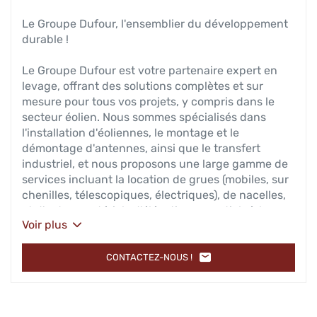
Le Groupe Dufour, l'ensemblier du développement
durable !
Le Groupe Dufour est votre partenaire expert en
levage, offrant des solutions complètes et sur
mesure pour tous vos projets, y compris dans le
secteur éolien. Nous sommes spécialisés dans
l'installation d'éoliennes, le montage et le
démontage d'antennes, ainsi que le transfert
industriel, et nous proposons une large gamme de
services incluant la location de grues (mobiles, sur
chenilles, télescopiques, électriques), de nacelles,
et d'autres matériels d'élévation essentiels à la
Voir plus
réalisation de vos projets. Notre parc varié de
matériel de levage est complété par des plans de
levage sur mesure, conçus pour maximiser la
CONTACTEZ-NOUS !
L'AGENCE
sécurité et l'efficacité sur site.
TRANSPORT
&
MANUTENTION
-
DUFOUR