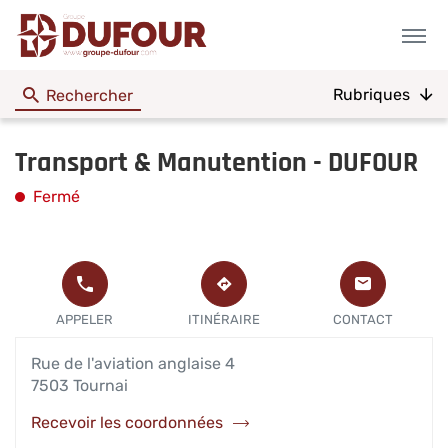
Menu
Rubriques
Rechercher
Transport & Manutention - DUFOUR
Fermé
L'AGENCE
APPELER
JUSQU'À
TRANSPORT
L'AGENCE
L'AGENCE
APPELER
ITINÉRAIRE
CONTACT
&
TRANSPORT
TRANSPORT
MANUTENTIO
&
&
-
Rue de l'aviation anglaise 4
MANUTENTION
MANUTENTION
DUFOUR
- DUFOUR
-
7503 Tournai
AU
DUFOUR
Recevoir les coordonnées
de