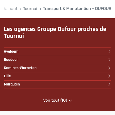
Hainaut
Tournai
Transport & Manutention - DUFOUR
Les agences Groupe Dufour proches de
Tournai
Avelgem
Baudour
Comines-Warneton
Lille
Marquain
Voir tout (10)
de
points
de