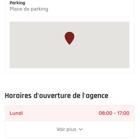
l'agence
Parking
Transport
Place de parking
&
Manutention
-
DUFOUR
Horaires d'ouverture de l'agence
Horaires
Lundi
08:00
-
17:00
d'ouverture
d'aujourd'hui
Voir plus
et
les